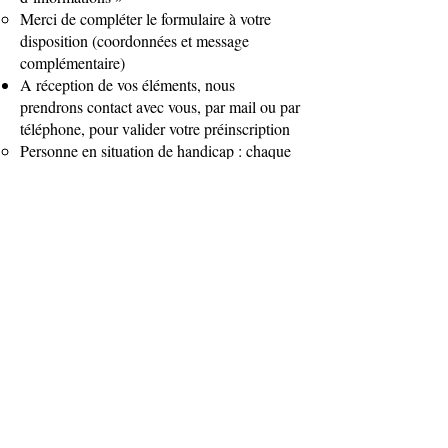
Merci de compléter le formulaire à votre
disposition (coordonnées et message
complémentaire)
A réception de vos éléments, nous
prendrons contact avec vous, par mail ou par
téléphone, pour valider votre préinscription
Personne en situation de handicap : chaque
situation est étudiée au cas par cas afin
d’identifier les éventuelles adaptations à
mettre en place.
Vous pouvez nous faire part de vos besoins
spécifiques à l’occasion d’un entretien
téléphonique avant la formation :
soit en nous contactant directement
(
wonder@ecole-cooperation.fr
)
soit en complétant le questionnaire
préformation
Vous recevrez ensuite un mail vous invitant
à compléter le bulletin d’inscription
La signature de la convention ou du contrat