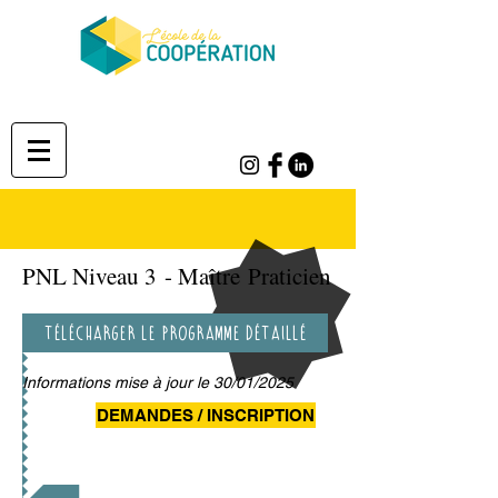
PNL Niveau 3 - Maître Praticien
Télécharger le programme détaillé
Informations mise à jour le 30
/01/2025
DEMANDES / INSCRIPTION
Vers Niveau 2- Praticien