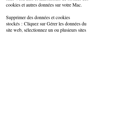
cookies et autres données sur votre Mac.
Supprimer des données et cookies
stockés : Cliquez sur Gérer les données du
site web, sélectionnez un ou plusieurs sites
web, puis cliquez sur Supprimer ou Tout
effacer.La suppression des données peut
réduire le suivi des activités, mais peut
également vous déconnecter des sites web
ou modifier le comportement de ces
derniers.
Voir quels sites Internet stockent des
cookies ou des données : Cliquez sur Gérer
les données du site web.
Modifier la fréquence à laquelle les sites
web demandent à utiliser vos informations
de localisation : Sélectionnez une des
options de la section « Utilisation du service
de localisation par le site web » :